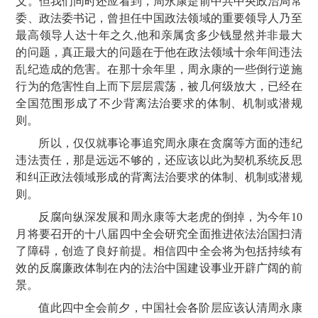
义。但我们同时还应看到，周永康是前中共中央政治局常
委、政法委书记，曾担任中国政法领域的重要领导人乃至
最高领导人达十年之久
,
他和亲属贪多少钱显然并非最大
的问题，真正最大的问题在于他在政法领域十余年间违法
乱纪造成的危害。在那十余年里，周永康的一些倒行逆施
行为的危害性自上而下层层震荡，被几何级放大，已经在
全国范围形成了不少背离法治要求的体制、机制或潜规
则。
所以，仅仅就事论事追究周永康在贪腐等方面的违纪
违法责任，那是远远不够的，还应该以此为契机系统反思
和纠正政法领域形成的背离法治要求的体制、机制或潜规
则。
反腐向纵深发展和周永康等大老虎的倒掉，为今年
10
月将要召开的十八届四中全会研究全面推进依法治国扫清
了障碍，创造了良好前提。相信四中全会将为包括持续有
效的反腐廉政体制在内的法治中国建设事业开辟广阔的前
景。
值此四中全会前夕，中国社会各阶层应该认清周永康