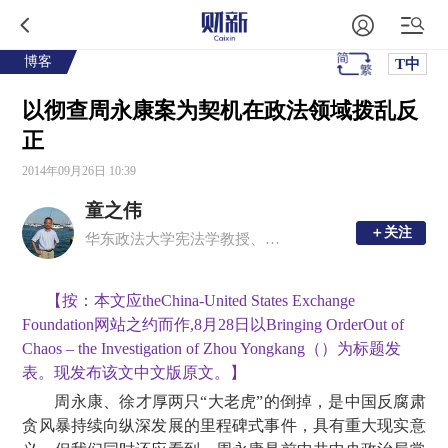
博客
T中
以彻查周永康案为契机在政法领域拨乱反
正
2014年09月26日 10:39
童之伟
＋关注
＋关注
华东政法大学宪法学教授、中国宪法学会副会长
【按：本文应theChina-United States Exchange
Foundation网站之约而作,8月28日以
Bringing OrderOut of
Chaos – the Investigation of Zhou Yongkang
（
）为标题发
表。现发布该文中文版原文。】
周永康、徐才厚两只“大老虎”的倒掉，是中国反腐肃
贪风暴持续向纵深发展的里程碑式事件，具有重大现实意