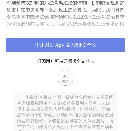
时期形成或加剧的那些背离法治的体制、机制或潜规则的
危害和在中央领导下拨乱反正的必要性。为此，我们对周
永康执掌中国政法领域权柄时期发生的那些违背法治要求
的情况必须有足够认识。为此我把这类违反法治要求的情
况概括为以下六个方面：
１
.
领导者个人对个案做批示和以党代法干预个案，
打开财新App 免费阅读全文
未审先定的情况，在周主导政法工作的时期有增无已。领
导者个人批示处理司法案件、以党代法干预个案和未审先
定等违反法治要求做法，虽是改革开放前就有的老问题，
订阅用户可展开阅读全文
登录
但在中共中央于
1979
年发布
64
号文件后，尤其在宪法
1999
年作出依法治国建设社会主义法治国家的规定后，这类违
0
推荐
反法治要求的做法一度有了较明显好转。周永康时期原本
应该延续和发展这种逐步好转的势头，但实际情况正好相
反，他带头超越法律规定批示个案，运用法外机构“协
财新博客版权声明：财新博客所发布文章及图
调”处理个案，并且鼓励上行下效，严重搅乱了宪法、法
片之版权属博主本人及/或相关权利人所有，未经
博主及/或相关权利人单独授权，任何网站、平面
律规定的司法体制。
媒体不得予以转载。财新网对相关媒体的网站信息
2.
从根本上破坏律师制度，导致律师群体与法院、检
内容转载授权并不包括财新博客的文章及图片。博
察院和公安部门关系普遍趋于紧张，常常尖锐对立。周永
客文章均为作者个人观点，不代表财新网的立场和